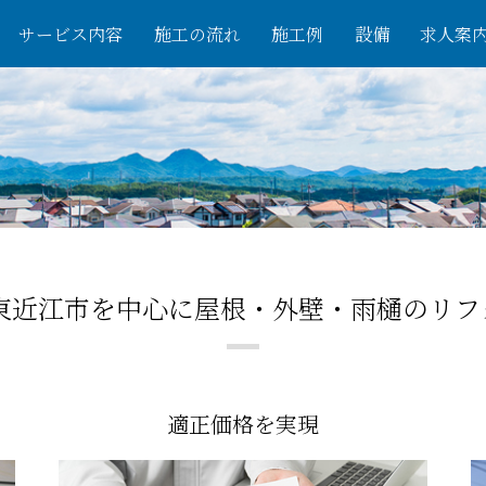
サービス内容
施工の流れ
施工例
設備
求人案
東近江市を
中心に屋根・外壁・雨樋の
リフ
適正価格を実現