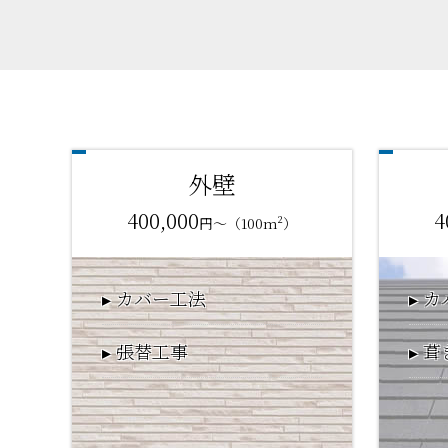
外壁
400,000
4
円～（100m²）
カバー工法
カ
張替工事
葺