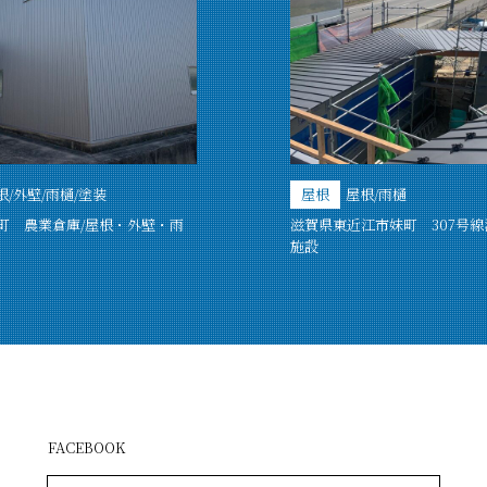
根/外壁/雨樋/塗装
屋根
屋根/雨樋
町 農業倉庫/屋根・外壁・雨
滋賀県東近江市妹町 307号
施設
FACEBOOK