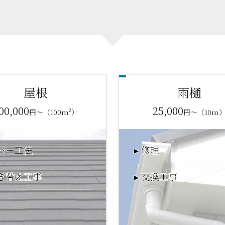
屋根
雨樋
00,000
25,000
円～（100m²）
円～（10m
バー工法
修理
き替え工事
交換工事