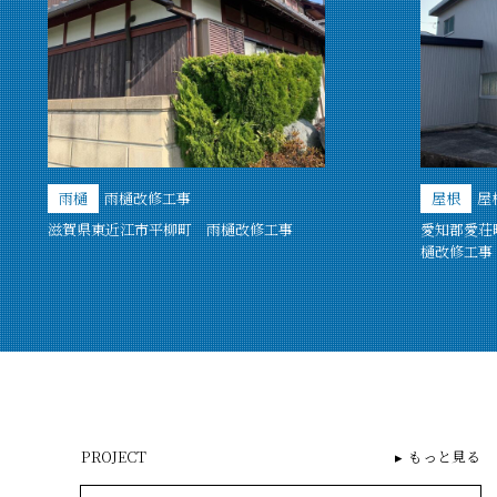
雨樋
雨樋改修工事
屋根
屋
滋賀県東近江市平柳町 雨樋改修工事
愛知郡愛荘
樋改修工事
PROJECT
もっと見る