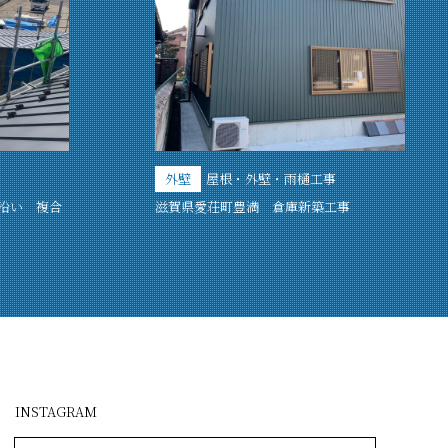
外壁
屋根・外壁・雨樋工事
線沿い 複合
滋賀県愛荘町豊満 倉庫新築工事
INSTAGRAM