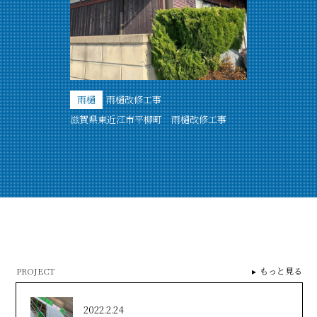
雨樋
雨樋改修工事
滋賀県東近江市平柳町 雨樋改修工事
PROJECT
もっと見る
2022.2.24