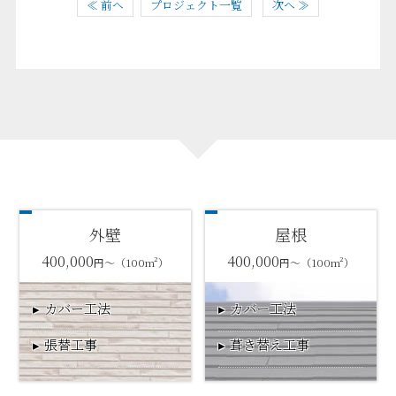
≪ 前へ
プロジェクト一覧
次へ ≫
外壁
屋根
400,000
400,000
円～（100m²）
円～（100m²）
カバー工法
カバー工法
張替工事
葺き替え工事