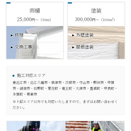
雨樋
塗装
25,000
300,000
円～（10m）
円～（100m²）
修理
外壁塗装
交換工事
屋根塗装
施工対応エリア
東近江市・近江八幡市・草津市・彦根市・守山市・野洲市・甲賀
市・湖南市・日野町・愛荘町・竜王町・大津市・豊郷町・甲良町・
多賀町・栗東市
※上記エリア以外でも対応いたしますので、まずはお問い合わせく
ださい。