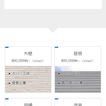
外壁
屋根
400,000
400,000
円～（100m²）
円～（100m²）
カバー工法
カバー工法
張替工事
葺き替え工事
雨樋
塗装