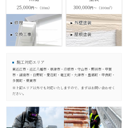
25,000
300,000
円～（10m）
円～（100m²）
修理
外壁塗装
交換工事
屋根塗装
施工対応エリア
東近江市・近江八幡市・草津市・彦根市・守山市・野洲市・甲賀
市・湖南市・日野町・愛荘町・竜王町・大津市・豊郷町・甲良町・
多賀町・栗東市
※上記エリア以外でも対応いたしますので、まずはお問い合わせく
ださい。