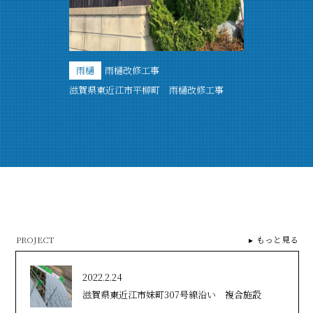
雨樋
雨樋改修工事
滋賀県東近江市平柳町 雨樋改修工事
PROJECT
もっと見る
2022.2.24
滋賀県東近江市妹町307号線沿い 複合施設