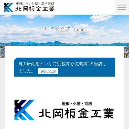
東近江市の外壁・屋根修理
トピックス
topics
自由研削用といし特別教育を従業員2名受講し
ました。
2020.10.28