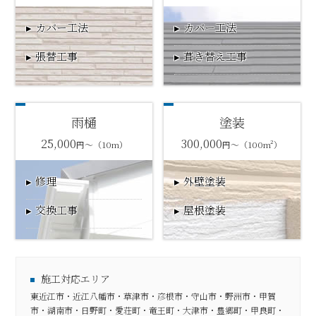
カバー工法
カバー工法
張替工事
葺き替え工事
雨樋
塗装
25,000
300,000
円～（10m）
円～（100m²）
修理
外壁塗装
交換工事
屋根塗装
施工対応エリア
東近江市・近江八幡市・草津市・彦根市・守山市・野洲市・甲賀
市・湖南市・日野町・愛荘町・竜王町・大津市・豊郷町・甲良町・